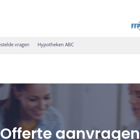
ctly
. Translation loading for the
domain was triggered too ea
rocket
action or later. Please see
Debugging in WordPress
for more infor
t
html/wp-includes/functions.php
on line
6114
stelde vragen
Hypotheken ABC
Offerte aanvragen