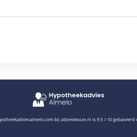
Hypotheekadvies
Almelo
potheekadviesalmelo.com
bij
advieskeuze.nl
is
9.5
/
10
gebaseerd