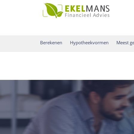
Notice
: Function _load_textdomain_just_in_time was called
incorre
theme running too early. Translations should be loaded at the
ini
/home/almelofive/domains/hypotheekadviesalmelo.com/public_
Berekenen
Hypotheekvormen
Meest ge