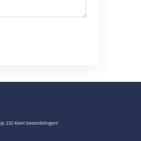
 op
232
klant beoordelingen!