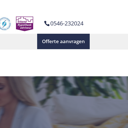
rly. This is usually an indicator for some code in the plugin or
mation. (This message was added in version 6.7.0.) in
0546-232024
Offerte aanvragen